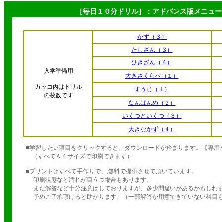
［毎日１０分ドリル］：アドバンス版メニュー
かず（３）
たしざん（３）
ひきざん（４）
入学準備用
大きさくらべ（１）
カッコ内はドリル
すうじ（１）
の枚数です
なんばんめ（２）
いくつといくつ（３）
大きなかず（４）
■学習したい項目をクリックすると、ダウンロードが始まります。【専用
（すべてＡ４サイズで印刷できます）
■プリントはすべて手作りで、,無料で提供させて頂いています。
印刷状態など汚れが目立つ場合もあります。
また解答など十分注意はしておりますが、多少間違いがあるかもしれ
予めご了承頂けると助かります。（一部解答が用意できていない科目