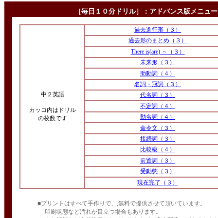
［毎日１０分ドリル］：アドバンス版メニュー
過去進行形（３）
過去形のまとめ（３）
There is(are) ～（３）
未来形（３）
助動詞（４）
名詞・冠詞（３）
中２英語
代名詞（３）
不定詞（４）
カッコ内はドリル
動名詞（４）
の枚数です
命令文（３）
接続詞（３）
比較級（４）
前置詞（３）
受動態（３）
現在完了（３）
■プリントはすべて手作りで、,無料で提供させて頂いています。
印刷状態など汚れが目立つ場合もあります。