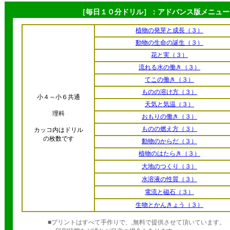
［毎日１０分ドリル］：アドバンス版メニュー
植物の発芽と成長（３）
動物の生命の誕生（３）
花と実（３）
流れる水の働き（３）
てこの働き（３）
ものの溶け方（３）
小４～小６共通
天気と気温（３）
理科
おもりの働き（３）
ものの燃え方（３）
カッコ内はドリル
の枚数です
動物のからだ（３）
植物のはたらき（３）
大地のつくり（３）
水溶液の性質（３）
電流と磁石（３）
生物とかんきょう（３）
■プリントはすべて手作りで、,無料で提供させて頂いています。