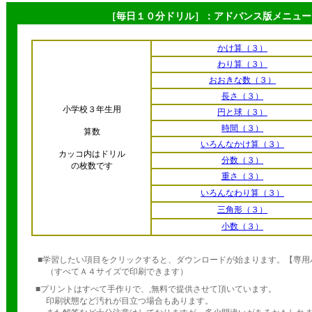
［毎日１０分ドリル］：アドバンス版メニュー
かけ算（３）
わり算（３）
おおきな数（３）
長さ（３）
小学校３年生用
円と球（３）
時間（３）
算数
いろんなかけ算（３）
カッコ内はドリル
分数（３）
の枚数です
重さ（３）
いろんなわり算（３）
三角形（３）
小数（３）
■学習したい項目をクリックすると、ダウンロードが始まります。【専用
（すべてＡ４サイズで印刷できます）
■プリントはすべて手作りで、,無料で提供させて頂いています。
印刷状態など汚れが目立つ場合もあります。